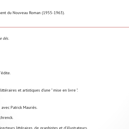
ment du Nouveau Roman (1955-1963).
e dés
.
'édite.
ittéraires et artistiques d'une " mise en livre ".
n avec Patrick Mauriès.
chrenck.
ecteurs littéraires, de graphistes et d'illustrateurs.