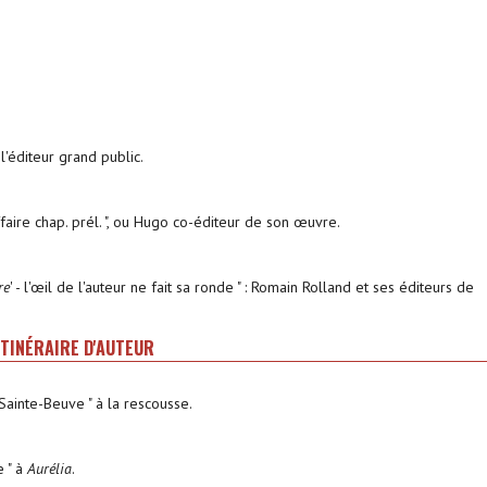
l'éditeur grand public.
ffaire chap. prél. ", ou Hugo co-éditeur de son œuvre.
re
' - l'œil de l'auteur ne fait sa ronde " : Romain Rolland et ses éditeurs de
 ITINÉRAIRE D'AUTEUR
 Sainte-Beuve " à la rescousse.
e " à
Aurélia
.