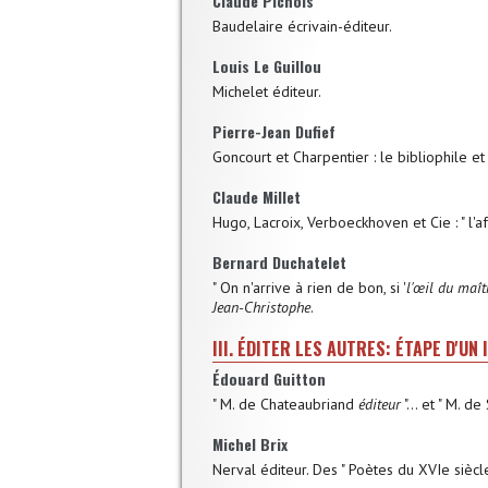
Claude Pichois
Baudelaire écrivain-éditeur.
Louis Le Guillou
Michelet éditeur.
Pierre-Jean Dufief
Goncourt et Charpentier : le bibliophile et 
Claude Millet
Hugo, Lacroix, Verboeckhoven et Cie : " l'a
Bernard Duchatelet
" On n'arrive à rien de bon, si '
l'œil du maît
Jean-Christophe
.
III. ÉDITER LES AUTRES: ÉTAPE D'UN
Édouard Guitton
" M. de Chateaubriand
éditeur
"… et " M. de
Michel Brix
Nerval éditeur. Des " Poètes du XVIe siècl