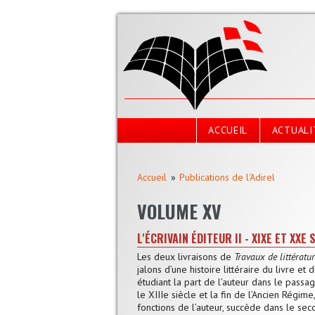
Aller au contenu principal
ACCUEIL
ACTUALI
Vous êtes ici
Accueil
Publications de l'Adirel
VOLUME XV
L'ÉCRIVAIN ÉDITEUR II - XIXE ET XXE 
Les deux livraisons de
Travaux de littératu
jalons d’une histoire littéraire du livre et
étudiant la part de l’auteur dans le passag
le XIIIe siècle et la fin de l’Ancien Régi
fonctions de l’auteur, succède dans le sec