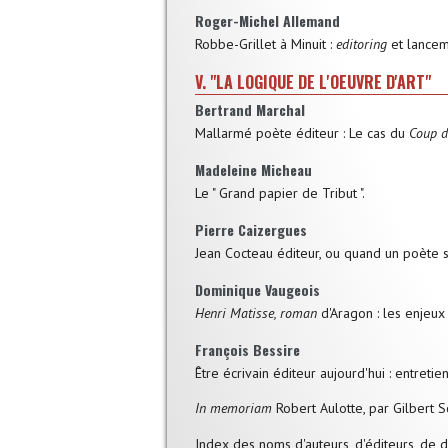
Roger-Michel Allemand
Robbe-Grillet à Minuit :
editoring
et lance
V. "LA LOGIQUE DE L'OEUVRE D'ART"
Bertrand Marchal
Mallarmé poète éditeur : Le cas du
Coup d
Madeleine Micheau
Le " Grand papier de Tribut ".
Pierre Caizergues
Jean Cocteau éditeur, ou quand un poète s
Dominique Vaugeois
Henri Matisse, roman
d'Aragon : les enjeux l
François Bessire
Être écrivain éditeur aujourd'hui : entretie
In memoriam
Robert Aulotte, par Gilbert S
Index des noms d'auteurs, d'éditeurs, de dir