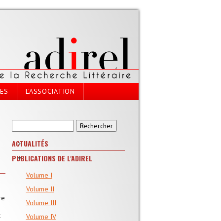
CES
L'ASSOCIATION
Formulaire de recherche
Rechercher
ACTUALITÉS
PUBLICATIONS DE L'ADIREL
Volume I
s
Volume II
re
Volume III
t
Volume IV