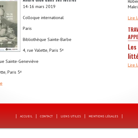
Rober
14-16 mars 2019
Makri
Colloque international
Lire l
Paris
TRAV
APPE
Bibliothèque Sainte-Barbe
Les 
4, rue Valette, Paris 5ᵉ
lit
que Sainte-Geneviève
Lire l
tte, Paris 5ᵉ
te
ACCUEIL
CONTACT
LIENS UTILES
MENTIONS LÉGALES