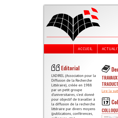
Aller au contenu principal
ACCUEIL
ACTUALI
Editorial
De
L'ADIREL (Association pour la
TRAVAUX 
Diffusion de la Recherche
TRADUC
Littéraire), créée en 1988
par un petit groupe
Lire la sui
d’universitaires, s’est donné
pour objectif de travailler à
Co
la diffusion de la recherche
littéraire par divers moyens
COLLOQU
(publications, conférences,