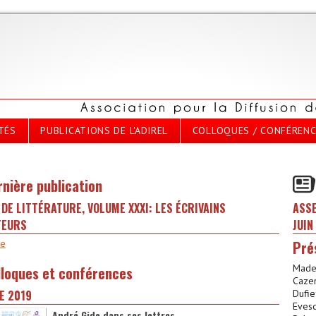
TÉS
PUBLICATIONS DE L'ADIREL
COLLOQUES / CONFÉREN
rnière publication
DE LITTÉRATURE, VOLUME XXXI: LES ÉCRIVAINS
ASSE
TEURS
JUIN
te
Pré
Madel
lloques et conférences
Cazen
E 2019
Dufie
Evesq
André Gide dans ses lettres