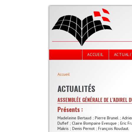
Aller au contenu principal
ACCUEIL
ACTUALI
Vous êtes ici
Accueil
ACTUALITÉS
ASSEMBLÉE GÉNÉRALE DE L’ADIREL DU
Présents :
Madeleine Bertaud ; Pierre Brunel ; Adri
Dufief ; Claire Bompaire Evesque ; Eric F
Makris ; Denis Pernot ; François Roudaut.